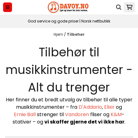
Hopp til innhold
God service og gode priser | Norsk nettbutikk
Hjem
/
Tilbehør
Tilbehør til
musikkinstrumenter -
Alt du trenger
Her finner du et bredt utvalg av tilbehør til alle typer
musikkinstrumenter – fra
D'Addario
,
Elixir
og
Ernie Ball
strenger til
Vandoren
fliser og
K&M
-
stativer – og
vi skaffer gjerne det vi ikke har
.