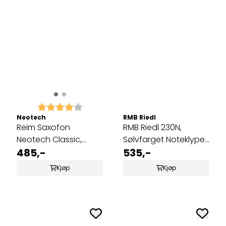
Karakter:
4.0 av 5 mulige
Neotech
RMB Riedl
Reim Saxofon
RMB Riedl 230N,
Neotech Classic,
Sølvfarget Noteklype
Regular
485,-
til Trompet/Kornett
535,-
Kjøp
Kjøp