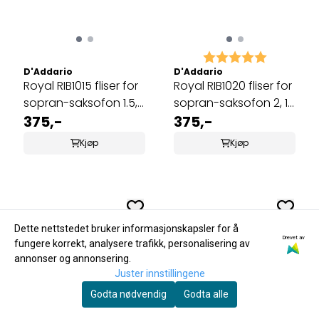
Karakter:
5.0 av 5 
D'Addario
D'Addario
Royal RIB1015 fliser for
Royal RIB1020 fliser for
sopran-saksofon 1.5,
sopran-saksofon 2, 10
10 stk
375,-
stk
375,-
Kjøp
Kjøp
Dette nettstedet bruker informasjonskapsler for å
Drevet av
fungere korrekt, analysere trafikk, personalisering av
annonser og annonsering.
Juster innstillingene
Godta nødvendig
Godta alle