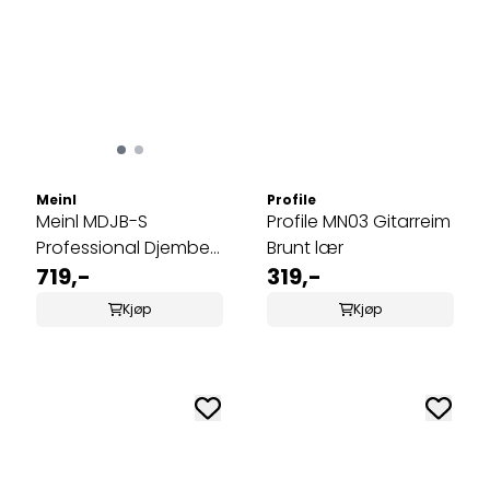
Meinl
Profile
Meinl MDJB-S
Profile MN03 Gitarreim
Professional Djembe
Brunt lær
Bag – Small
719,-
319,-
Kjøp
Kjøp