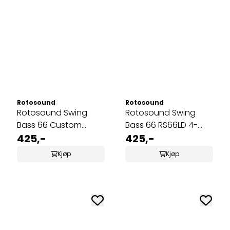
Rotosound
Rotosound
Rotosound Swing
Rotosound Swing
Bass 66 Custom
Bass 66 RS66LD 4-
RS66LF 45-105
425,-
strengs 045-105
425,-
basstrenger
basstrenger
Kjøp
Kjøp