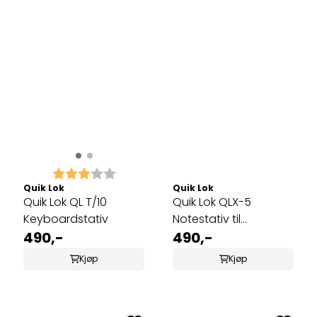
Karakter:
3.0 av 5 mulige
Quik Lok
Quik Lok
Quik Lok QL T/10
Quik Lok QLX-5
Keyboardstativ
Notestativ til
490,-
keyboard-stativ
490,-
Kjøp
Kjøp