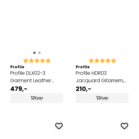
Karakter:
5.0 av 5 mulige
Karakter:
5.0 av 5 
Profile
Profile
Profile DLX02-3
Profile HDR03
Garment Leather
Jacquard Gitarreim,
Strap Black
479,-
brun
210,-
Kjøp
Kjøp