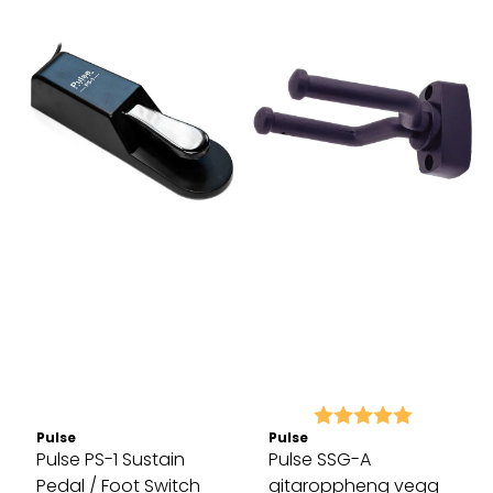
Karakter:
5.0 av 5 
Pulse
Pulse
Pulse PS-1 Sustain
Pulse SSG-A
Pedal / Foot Switch
gitaroppheng vegg