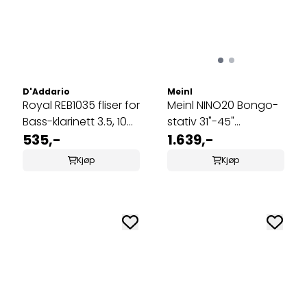
D'Addario
Meinl
Royal REB1035 fliser for
Meinl NINO20 Bongo-
Bass-klarinett 3.5, 10
stativ 31"-45"
stk
535,-
Forkrommet stål
1.639,-
Kjøp
Kjøp