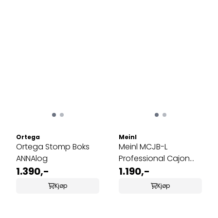
Ortega
Meinl
Ortega Stomp Boks
Meinl MCJB-L
ANNAlog
Professional Cajon
1.390,-
Bag, Large
1.190,-
Kjøp
Kjøp