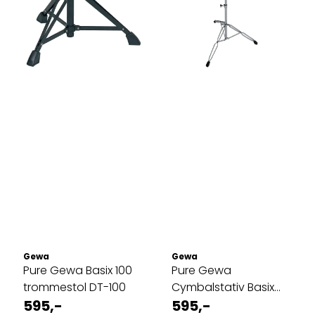
Gewa
Gewa
Pure Gewa Basix 100
Pure Gewa
trommestol DT-100
Cymbalstativ Basix
595,-
100 series CS-100
595,-