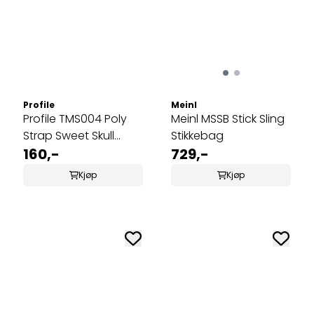
Profile
Meinl
Profile TMS004 Poly
Meinl MSSB Stick Sling
Strap Sweet Skull
Stikkebag
Gitarreim
160,-
729,-
Kjøp
Kjøp