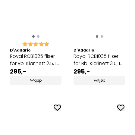
Karakter:
4.5 av 5 mulige
D'Addario
D'Addario
Royal RCB1025 fliser
Royal RCB1035 fliser
for Bb-Klarinett 2.5, 10
for Bb-Klarinett 3.5, 10
stk
295,-
stk
295,-
Kjøp
Kjøp