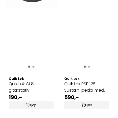
Quik Lok
Quik Lok
Quik Lok GI 8
Quik Lok PSP 125
gitarstativ
Sustain-pedal med
190,-
piano-stil
590,-
Kjøp
Kjøp