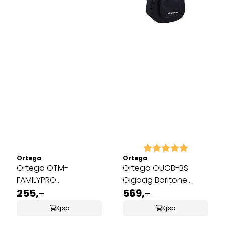
Karakter:
5.0 av 5 
Ortega
Ortega
Ortega OTM-
Ortega OUGB-BS
FAMILYPRO
Gigbag Baritone
Gitarmekanikk
255,-
Ukulele
569,-
Kjøp
Kjøp