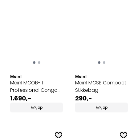
Meinl
Meinl
Meinl MCOB-11
Meinl MCSB Compact
Professional Conga
Stikkebag
Bag 11" (Quinto)
1.690,-
290,-
Kjøp
Kjøp