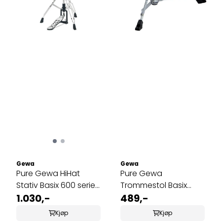
Gewa
Gewa
Pure Gewa HiHat
Pure Gewa
Stativ Basix 600 series
Trommestol Basix
HH-600-V3
1.030,-
Junior
489,-
Kjøp
Kjøp